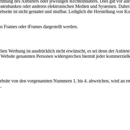
mmung des Anbieters oder jeweiligen Rechteinhabers. Dies gilt vor all
atenbanken oder anderen elektronischen Medien und Systemen. Dabei si
seite ist nicht gestattet und strafbar. Lediglich die Herstellung von 
 in Frames oder iFrames dargestellt werden.
Werbung ist ausdrücklich nicht erwünscht, es sei denn der Anbieter hat
ser Website genannten Personen widersprechen hiermit jeder kommerzie
bsite von den vorgenannten Nummern 1. bis 4. abweichen, wird an ents
.