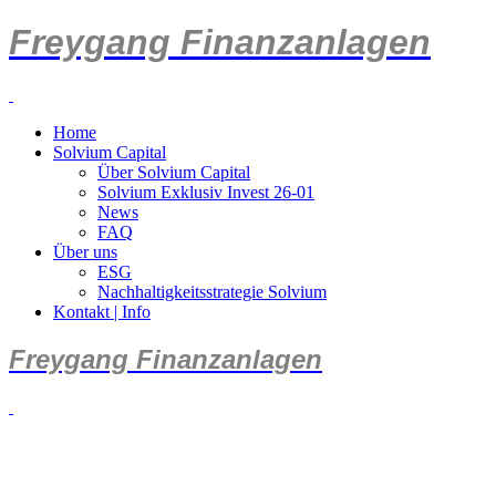
Freygang Finanzanlagen
Home
Solvium Capital
Über Solvium Capital
Solvium Exklusiv Invest 26-01
News
FAQ
Über uns
ESG
Nachhaltigkeitsstrategie Solvium
Kontakt | Info
Freygang Finanzanlagen